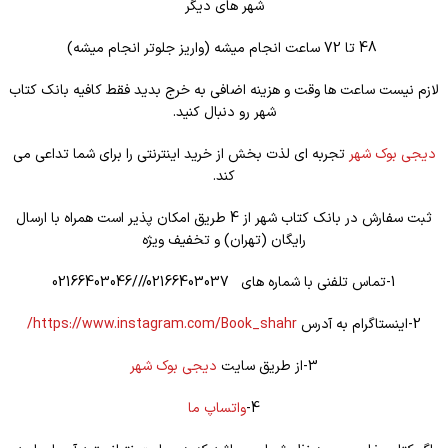
شهر های دیگر
48 تا 72 ساعت انجام میشه (واریز جلوتر انجام میشه)
لازم نیست ساعت ها وقت و هزینه اضافی به خرج بدید فقط کافیه بانک کتاب
شهر رو دنبال کنید.
دیجی بوک شهر
تجربه ای لذت بخش از خرید اینترنتی را برای شما تداعی می
کند.
ثبت سفارش در بانک کتاب شهر از 4 طریق امکان پذیر است همراه با ارسال
رایگان (تهران) و تخفیف ویژه
1-تماس تلفنی با شماره های 02166403037///02166403046
2-اینستاگرام به آدرس
https://www.instagram.com/Book_shahr/
3-از طریق سایت
دیجی بوک شهر
4-
واتساپ ما