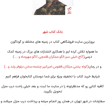
بانک کتاب شهر
بروزترین سایت فروشگاهی کتاب در زمینه های مختلف و گوناگون
ما همواره تلاش کرده ایم با همکاری انتشارات های بزرگ در زمینه کمک
درسی
(گاج،خیلی سبز،الگو،مبتکران،قلمچی،کاگو،مهروماه و ….)
و در رمان
(کوله
پشتی،میلکان،ققنوس،امیرکبیر،چشمه،سخن،نیلوفر،رشد و…)
شرایط خرید کتاب با تخفیف ویژه برای شما دوستان کتابخوان فراهم کنیم
کافیه کتابی رو که مدنظرتونه را در سایت ما ثبت، و بعد خیلی راحت درب منزل
تحویل بگیرید.
سفارشات در شهر تهران در همان روز انجام میشه و پرداخت درب منزل میباشد و