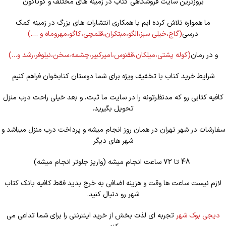
بروزترین سایت فروشگاهی کتاب در زمینه های مختلف و گوناگون
ما همواره تلاش کرده ایم با همکاری انتشارات های بزرگ در زمینه کمک
درسی
(گاج،خیلی سبز،الگو،مبتکران،قلمچی،کاگو،مهروماه و ….)
و در رمان
(کوله
پشتی،میلکان،ققنوس،امیرکبیر،چشمه،سخن،نیلوفر،رشد و…)
شرایط خرید کتاب با تخفیف ویژه برای شما دوستان کتابخوان فراهم کنیم
کافیه کتابی رو که مدنظرتونه را در سایت ما ثبت، و بعد خیلی راحت درب منزل
تحویل بگیرید.
سفارشات در شهر تهران در همان روز انجام میشه و پرداخت درب منزل میباشد و
شهر های دیگر
48 تا 72 ساعت انجام میشه (واریز جلوتر انجام میشه)
لازم نیست ساعت ها وقت و هزینه اضافی به خرج بدید فقط کافیه بانک کتاب
شهر رو دنبال کنید.
دیجی بوک شهر
تجربه ای لذت بخش از خرید اینترنتی را برای شما تداعی می