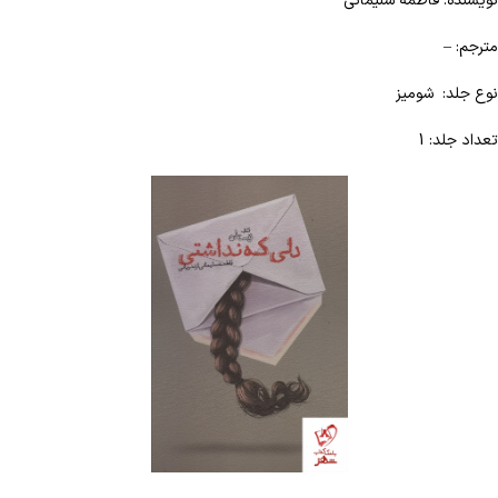
نویسنده: فاطمه سلیمانی
مترجم: –
نوع جلد: شومیز
تعداد جلد: 1