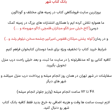
بانک کتاب شهر
بروزترین سایت فروشگاهی کتاب در زمینه های مختلف و گوناگون
ما همواره تلاش کرده ایم با همکاری انتشارات های بزرگ در زمینه کمک
درسی
(گاج،خیلی سبز،الگو،مبتکران،قلمچی،کاگو،مهروماه و ….)
و در رمان
(کوله
پشتی،میلکان،ققنوس،امیرکبیر،چشمه،سخن،نیلوفر،رشد و…)
شرایط خرید کتاب با تخفیف ویژه برای شما دوستان کتابخوان فراهم کنیم
کافیه کتابی رو که مدنظرتونه را در سایت ما ثبت، و بعد خیلی راحت درب منزل
تحویل بگیرید.
سفارشات در شهر تهران در همان روز انجام میشه و پرداخت درب منزل میباشد و
شهر های دیگر
48 تا 72 ساعت انجام میشه (واریز جلوتر انجام میشه)
لازم نیست ساعت ها وقت و هزینه اضافی به خرج بدید فقط کافیه بانک کتاب
شهر رو دنبال کنید.