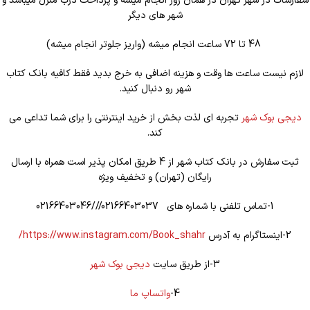
سفارشات در شهر تهران در همان روز انجام میشه و پرداخت درب منزل میباشد و
شهر های دیگر
48 تا 72 ساعت انجام میشه (واریز جلوتر انجام میشه)
لازم نیست ساعت ها وقت و هزینه اضافی به خرج بدید فقط کافیه بانک کتاب
شهر رو دنبال کنید.
دیجی بوک شهر
تجربه ای لذت بخش از خرید اینترنتی را برای شما تداعی می
کند.
ثبت سفارش در بانک کتاب شهر از 4 طریق امکان پذیر است همراه با ارسال
رایگان (تهران) و تخفیف ویژه
1-تماس تلفنی با شماره های 02166403037///02166403046
2-اینستاگرام به آدرس
https://www.instagram.com/Book_shahr/
3-از طریق سایت
دیجی بوک شهر
4-
واتساپ ما