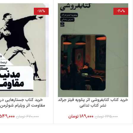
-18%
-20%
خرید کتاب کتابفروشی اثر پنلوپه فیتز جرالد
خرید کتاب جستارهایی در
نشر کتاب تداعی
مقاومت اثر ویلیام شوئرمن
189,000
تومان
549,000
235,000
تومان
670,000
تومان