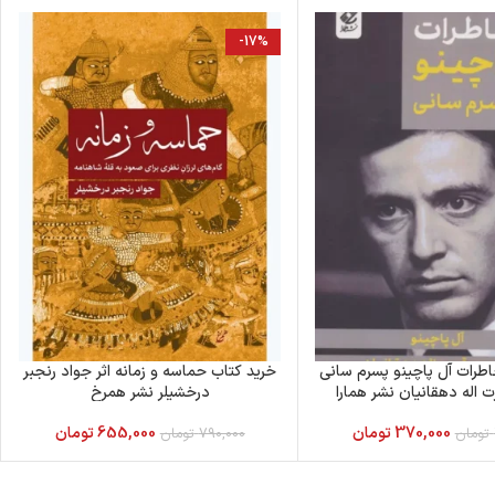
-17%
طرات آل پاچینو پسرم سانی
خرید کتاب حماسه و زمانه اثر جواد رنجبر
 اله دهقانیان نشر همارا
درخشیلر نشر همرخ
370,000
تومان
655,000
تومان
تومان
790,000
تومان