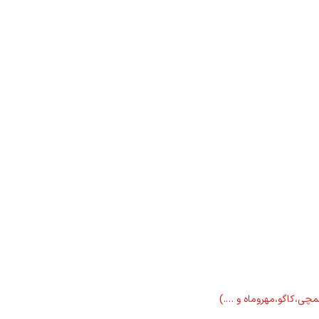
لمچی،کاگو،مهروماه و ….)