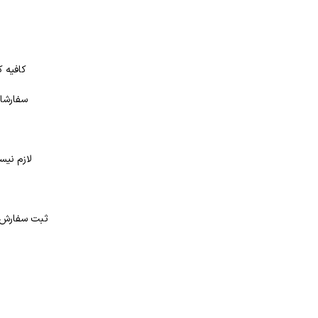
کافیه ک
سفارشات
لازم نیس
د
ثبت سفارش در بانک کتاب شهر از 4 طر