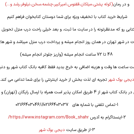
و در رمان
(کوله
پشتی،میلکان،ققنوس،امیرکبیر،چشمه،سخن،نیلوفر،رشد و…)
شرایط خرید کتاب با تخفیف ویژه برای شما دوستان کتابخوان فراهم کنیم
تابی رو که مدنظرتونه را در سایت ما ثبت، و بعد خیلی راحت درب منزل تحویل ب
 در شهر تهران در همان روز انجام میشه و پرداخت درب منزل میباشد و شهر ها
48 تا 72 ساعت انجام میشه (واریز جلوتر انجام میشه)
ت ساعت ها وقت و هزینه اضافی به خرج بدید فقط کافیه بانک کتاب شهر رو دنبا
یجی بوک شهر
تجربه ای لذت بخش از خرید اینترنتی را برای شما تداعی می کند.
یق امکان پذیر است همراه با ارسال رایگان (تهران) و تخفیف ویژه
1-تماس تلفنی با شماره های 02166403037///02166403046
2-اینستاگرام به آدرس
https://www.instagram.com/Book_shahr/
3-از طریق سایت
دیجی بوک شهر