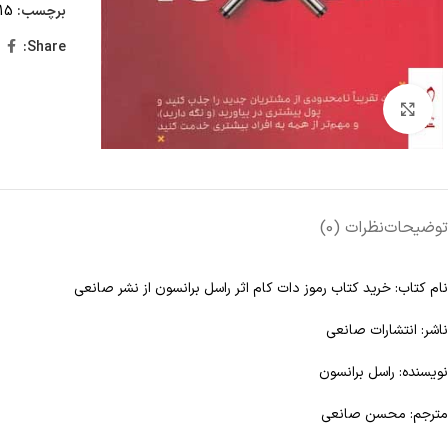
برچسب:
15 تا 25 درصد تخفیف،
Share:
Click to enlarge
توضیحات
نظرات (0)
نام کتاب: خرید کتاب رموز دات کام اثر راسل برانسون از نشر صانعی
ناشر: انتشارات صانعی
نویسنده: راسل برانسون
مترجم: محسن صانعی