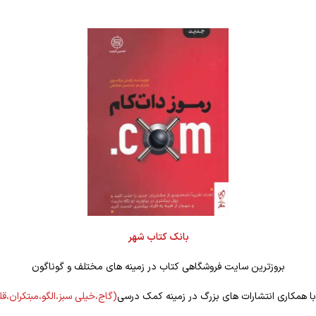
بانک کتاب شهر
بروزترین سایت فروشگاهی کتاب در زمینه های مختلف و گوناگون
 با همکاری انتشارات های بزرگ در زمینه کمک درسی
(گاج،خیلی سبز،الگو،مبتکران،ق