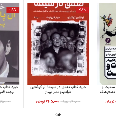
-18%
-18%
 مدنیت و
خرید کتاب تعمق در سینما اثر کوئنتین
خرید کتاب خا
 نقدفرهنگ
تارانتینو نشر نیماژ
ترجمه قدرت
تومان
645,000
تومان
790,000
تومان
450,000