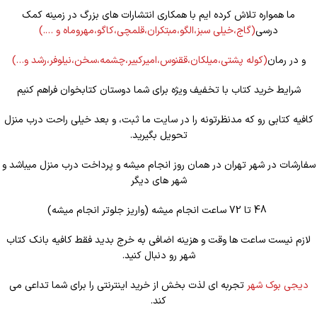
ما همواره تلاش کرده ایم با همکاری انتشارات های بزرگ در زمینه کمک
درسی
(گاج،خیلی سبز،الگو،مبتکران،قلمچی،کاگو،مهروماه و ….)
و در رمان
(کوله
پشتی،میلکان،ققنوس،امیرکبیر،چشمه،سخن،نیلوفر،رشد و…)
شرایط خرید کتاب با تخفیف ویژه برای شما دوستان کتابخوان فراهم کنیم
کافیه کتابی رو که مدنظرتونه را در سایت ما ثبت، و بعد خیلی راحت درب منزل
تحویل بگیرید.
سفارشات در شهر تهران در همان روز انجام میشه و پرداخت درب منزل میباشد و
شهر های دیگر
48 تا 72 ساعت انجام میشه (واریز جلوتر انجام میشه)
لازم نیست ساعت ها وقت و هزینه اضافی به خرج بدید فقط کافیه بانک کتاب
شهر رو دنبال کنید.
دیجی بوک شهر
تجربه ای لذت بخش از خرید اینترنتی را برای شما تداعی می
کند.