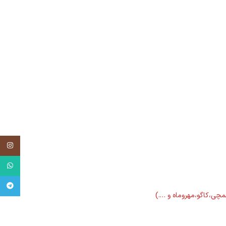
tagram
tsApp
egram
لمچی،کاگو،مهروماه و ….)