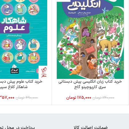
خرید کتاب زبان انگلیسی پیش دبستانی
خرید کتاب علوم پیش دبس
سری کارپوچینو گاج
شاهکار کلاغ سپید
175,000
تومان
357,000
240,000
تومان
490,000
تومان
ضمانت اصالت کالا
پرداخت در محل تح