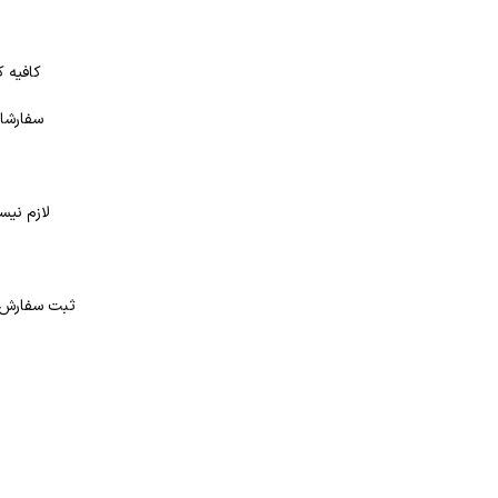
کافیه ک
سفارشات
لازم نیس
د
ثبت سفارش در بانک کتاب شهر از 4 طر