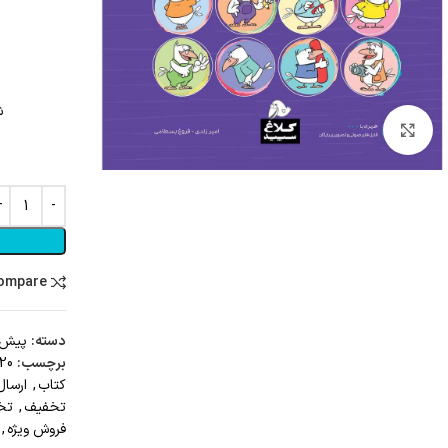
ش
Click to enlarge
compare
دسته:
پیش 
برچسب:
20 تا 25 درصد تخفيف ارسال کتاب دانشگاه
کتاب
,
ارسال
تخفیف
,
تخفیف 
فروش ویژه
,