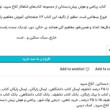
کتاب ریاضی و هوش پیش‌دبستانی از مجموعه کتاب‌های شاهکار کلاغ سپید، نو
فروغ بسطامی است. منظور از تألیف این کتاب ۱۱۲ صفحه‌ای، آموزش مفاهیم پایه همانند رنگ‌ها، خط‌ها،
کل‌ها، اعداد و همین‌طور مفاهیم کلی همانند پر، خالی، دور، نزدیک، سمت راست
خارج، سبک، سنگین و… است.
افزودن به سبد خرید
Add to wishlist
Add to 
دبستانی
,
کلاغ سپید
ی
,
ارسال رايگان
,
ارسال رايگان کتاب
,
 کتاب با پيک رايگان
,
بانک کتاب تخفيف
,
بانک کتاب دانشگاهی
,
بانک کتاب د
15 تا 25 درصد
,
خريد تلفني
,
دیجی بوک شهر
,
ریاضی و هوش پیش دبستا
کلاغ سپید
,
کمک درسی