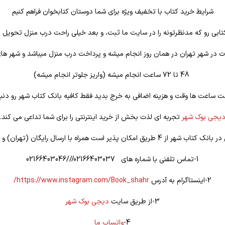
شرایط خرید کتاب با تخفیف ویژه برای شما دوستان کتابخوان فراهم کنیم
تابی رو که مدنظرتونه را در سایت ما ثبت، و بعد خیلی راحت درب منزل تحویل ب
 در شهر تهران در همان روز انجام میشه و پرداخت درب منزل میباشد و شهر ها
48 تا 72 ساعت انجام میشه (واریز جلوتر انجام میشه)
ت ساعت ها وقت و هزینه اضافی به خرج بدید فقط کافیه بانک کتاب شهر رو دنبا
یجی بوک شهر
تجربه ای لذت بخش از خرید اینترنتی را برای شما تداعی می کند.
یق امکان پذیر است همراه با ارسال رایگان (تهران) و تخفیف ویژه
1-تماس تلفنی با شماره های 02166403037///02166403046
2-اینستاگرام به آدرس
https://www.instagram.com/Book_shahr/
3-از طریق سایت
دیجی بوک شهر
4-
واتساپ ما