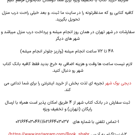
شرایط خرید کتاب با تخفیف ویژه برای شما دوستان کتابخوان فراهم کنیم
کافیه کتابی رو که مدنظرتونه را در سایت ما ثبت، و بعد خیلی راحت درب منزل
تحویل بگیرید.
سفارشات در شهر تهران در همان روز انجام میشه و پرداخت درب منزل میباشد و
شهر های دیگر
48 تا 72 ساعت انجام میشه (واریز جلوتر انجام میشه)
لازم نیست ساعت ها وقت و هزینه اضافی به خرج بدید فقط کافیه بانک کتاب
شهر رو دنبال کنید.
دیجی بوک شهر
تجربه ای لذت بخش از خرید اینترنتی را برای شما تداعی می
کند.
ثبت سفارش در بانک کتاب شهر از 4 طریق امکان پذیر است همراه با ارسال
رایگان (تهران) و تخفیف ویژه
1-تماس تلفنی با شماره های 02166403037///02166403046
2-اینستاگرام به آدرس
https://www.instagram.com/Book_shahr/