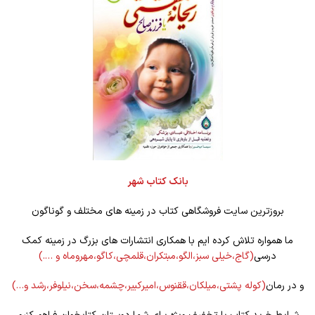
بانک کتاب شهر
بروزترین سایت فروشگاهی کتاب در زمینه های مختلف و گوناگون
ما همواره تلاش کرده ایم با همکاری انتشارات های بزرگ در زمینه کمک
درسی
(گاج،خیلی سبز،الگو،مبتکران،قلمچی،کاگو،مهروماه و ….)
و در رمان
(کوله
پشتی،میلکان،ققنوس،امیرکبیر،چشمه،سخن،نیلوفر،رشد و…)