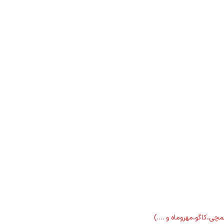
لمچی،کاگو،مهروماه و ….)