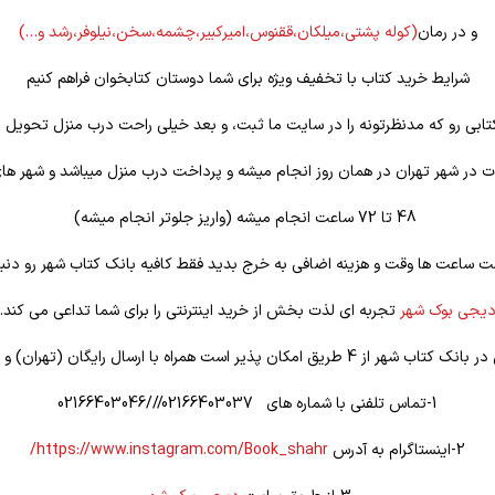
و در رمان
(کوله
پشتی،میلکان،ققنوس،امیرکبیر،چشمه،سخن،نیلوفر،رشد و…)
شرایط خرید کتاب با تخفیف ویژه برای شما دوستان کتابخوان فراهم کنیم
تابی رو که مدنظرتونه را در سایت ما ثبت، و بعد خیلی راحت درب منزل تحویل ب
 در شهر تهران در همان روز انجام میشه و پرداخت درب منزل میباشد و شهر ها
48 تا 72 ساعت انجام میشه (واریز جلوتر انجام میشه)
ت ساعت ها وقت و هزینه اضافی به خرج بدید فقط کافیه بانک کتاب شهر رو دنبا
یجی بوک شهر
تجربه ای لذت بخش از خرید اینترنتی را برای شما تداعی می کند.
یق امکان پذیر است همراه با ارسال رایگان (تهران) و تخفیف ویژه
1-تماس تلفنی با شماره های 02166403037///02166403046
2-اینستاگرام به آدرس
https://www.instagram.com/Book_shahr/