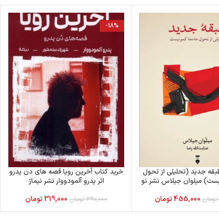
-18%
بقه جدید (تحلیلی از تحول
خرید کتاب آخرین رویا قصه های دن پدرو
ست) میلوان جیلاس نشر نو
اثر پدرو آلمودووار نشر نیماژ
455,000
تومان
319,000
تومان
تومان
390,000
تومان