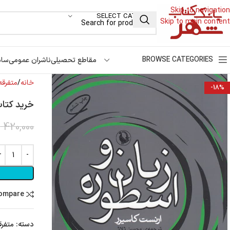
Skip to navigation
SELECT CATEGORY
Skip to main content
BROWSE CATEGORIES
مقاطع تحصیلی
ناشران عمومی
سام
خانه
متفرقه
-18%
خرید کتاب
420,000
ت
compare
دسته:
متفرق