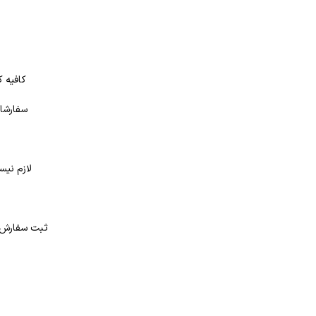
کافیه ک
سفارشات
لازم نیس
د
ثبت سفارش در بانک کتاب شهر از 4 طر