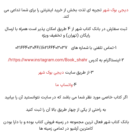
دیجی بوک شهر
تجربه ای لذت بخش از خرید اینترنتی را برای شما تداعی می
کند.
ثبت سفارش در بانک کتاب شهر از 4 طریق امکان پذیر است همراه با ارسال
رایگان (تهران) و تخفیف ویژه
1-تماس تلفنی با شماره های 02166403037///02166403046
2-اینستاگرام به آدرس
https://www.instagram.com/Book_shahr/
3-از طریق سایت
دیجی بوک شهر
4-
واتساپ ما
اگر کتاب خاصی مورد نظر شما می باشد که در سایت نتوانستید آن را بیابید
به راحتی از یکی از چهار طریق بالا آن را ثبت کنید
بانک کتاب شهر فعال ترین مجموعه در زمینه فروش کتاب بوده و با دارا بودن
کامترین آرشیو در تمامی زمینه ها