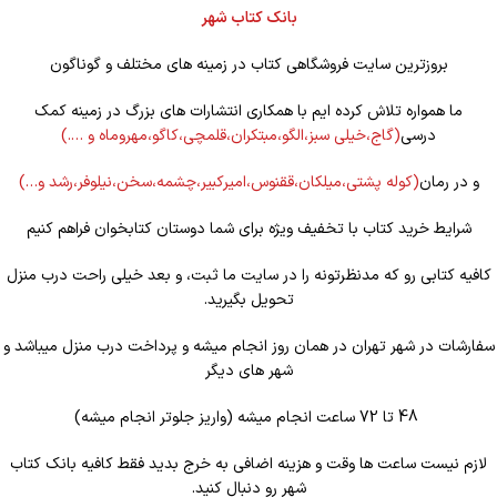
بانک کتاب شهر
بروزترین سایت فروشگاهی کتاب در زمینه های مختلف و گوناگون
ما همواره تلاش کرده ایم با همکاری انتشارات های بزرگ در زمینه کمک
درسی
(گاج،خیلی سبز،الگو،مبتکران،قلمچی،کاگو،مهروماه و ….)
و در رمان
(کوله
پشتی،میلکان،ققنوس،امیرکبیر،چشمه،سخن،نیلوفر،رشد و…)
شرایط خرید کتاب با تخفیف ویژه برای شما دوستان کتابخوان فراهم کنیم
کافیه کتابی رو که مدنظرتونه را در سایت ما ثبت، و بعد خیلی راحت درب منزل
تحویل بگیرید.
سفارشات در شهر تهران در همان روز انجام میشه و پرداخت درب منزل میباشد و
شهر های دیگر
48 تا 72 ساعت انجام میشه (واریز جلوتر انجام میشه)
لازم نیست ساعت ها وقت و هزینه اضافی به خرج بدید فقط کافیه بانک کتاب
شهر رو دنبال کنید.