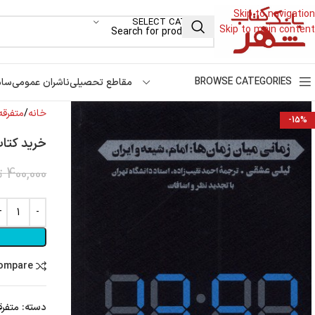
Skip to navigation
SELECT CATEGORY
Skip to main content
BROWSE CATEGORIES
مقاطع تحصیلی
ناشران عمومی
سام
خانه
متفرقه
-15%
خرید کتاب
400,000
ت
compare
دسته:
متفرق