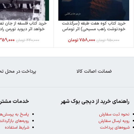
خرید کتاب کوه هفت طبقه (سرگذشت
خرید کتاب فلسفه از جان ت
خودنوشت راهب مسیحی) اثر توماس
خواهد اثر دیوید نورمن را
مرتون
نیماژ
758,000
تومان
359,000
950,000
تومان
440,000
تومان
ضمانت اصالت کالا
پرداخت در محل تح
راهنمای خرید از دیجی بوک شهر
خدمات مشتری
نحوه ثبت سفارش
پاسخ به پرسش‌ها
رویه ارسال سفارش
رویه‌های بازگرداند
شیوه‌های پرداخت
شرایط استفاده