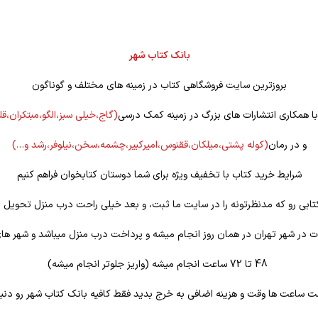
بانک کتاب شهر
بروزترین سایت فروشگاهی کتاب در زمینه های مختلف و گوناگون
 با همکاری انتشارات های بزرگ در زمینه کمک درسی
(گاج،خیلی سبز،الگو،مبتکران،ق
و در رمان
(کوله
پشتی،میلکان،ققنوس،امیرکبیر،چشمه،سخن،نیلوفر،رشد و…)
شرایط خرید کتاب با تخفیف ویژه برای شما دوستان کتابخوان فراهم کنیم
تابی رو که مدنظرتونه را در سایت ما ثبت، و بعد خیلی راحت درب منزل تحویل ب
 در شهر تهران در همان روز انجام میشه و پرداخت درب منزل میباشد و شهر ها
48 تا 72 ساعت انجام میشه (واریز جلوتر انجام میشه)
ت ساعت ها وقت و هزینه اضافی به خرج بدید فقط کافیه بانک کتاب شهر رو دنبا