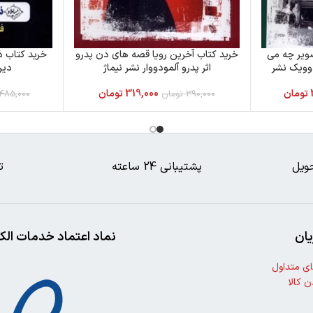
صویر چه می
خرید کتاب آخرین رویا قصه های دن پدرو
خرید کتاب ذ
دوویک نشر
اثر پدرو آلمودووار نشر نیماژ
دین
تومان
319,000
تومان
390,000
تومان
485,000
ویل
پشتیبانی 24 ساعته
ت
ان
نماد اعتماد خدمات الک
ی متداول
ن کالا