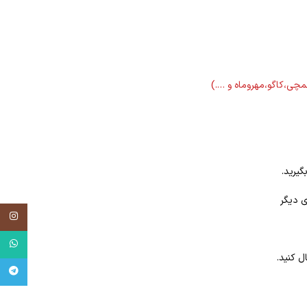
لمچی،کاگو،مهروماه و ….)
گیرید.
ی دیگر
tagram
tsApp
ل کنید.
egram