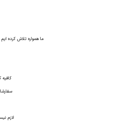
ما همواره تلاش کرده ایم
کافیه ک
سفارشات
لازم نیس
د