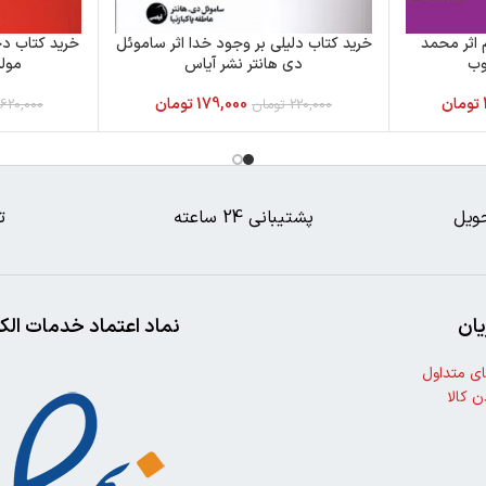
 اثر محمد
خرید کتاب دلیلی بر وجود خدا اثر ساموئل
خرید کتاب دخت
وب
دی هانتر نشر آیاس
مولن
تومان
179,000
تومان
220,000
تومان
620,000
ویل
پشتیبانی 24 ساعته
ت
ان
نماد اعتماد خدمات الک
ی متداول
ن کالا