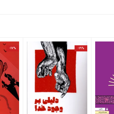
-17%
-19%