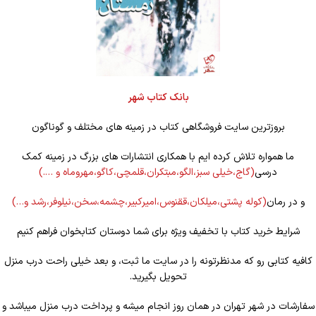
بانک کتاب شهر
بروزترین سایت فروشگاهی کتاب در زمینه های مختلف و گوناگون
ما همواره تلاش کرده ایم با همکاری انتشارات های بزرگ در زمینه کمک
درسی
(گاج،خیلی سبز،الگو،مبتکران،قلمچی،کاگو،مهروماه و ….)
و در رمان
(کوله
پشتی،میلکان،ققنوس،امیرکبیر،چشمه،سخن،نیلوفر،رشد و…)
شرایط خرید کتاب با تخفیف ویژه برای شما دوستان کتابخوان فراهم کنیم
کافیه کتابی رو که مدنظرتونه را در سایت ما ثبت، و بعد خیلی راحت درب منزل
تحویل بگیرید.
سفارشات در شهر تهران در همان روز انجام میشه و پرداخت درب منزل میباشد و