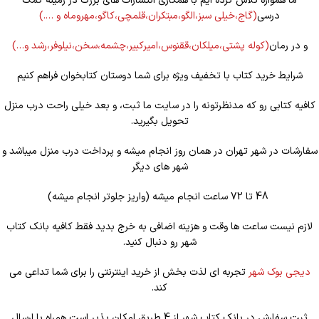
ما همواره تلاش کرده ایم با همکاری انتشارات های بزرگ در زمینه کمک
درسی
(گاج،خیلی سبز،الگو،مبتکران،قلمچی،کاگو،مهروماه و ….)
و در رمان
(کوله
پشتی،میلکان،ققنوس،امیرکبیر،چشمه،سخن،نیلوفر،رشد و…)
شرایط خرید کتاب با تخفیف ویژه برای شما دوستان کتابخوان فراهم کنیم
کافیه کتابی رو که مدنظرتونه را در سایت ما ثبت، و بعد خیلی راحت درب منزل
تحویل بگیرید.
سفارشات در شهر تهران در همان روز انجام میشه و پرداخت درب منزل میباشد و
شهر های دیگر
48 تا 72 ساعت انجام میشه (واریز جلوتر انجام میشه)
لازم نیست ساعت ها وقت و هزینه اضافی به خرج بدید فقط کافیه بانک کتاب
شهر رو دنبال کنید.
دیجی بوک شهر
تجربه ای لذت بخش از خرید اینترنتی را برای شما تداعی می
کند.
ثبت سفارش در بانک کتاب شهر از 4 طریق امکان پذیر است همراه با ارسال