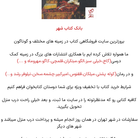
بانک کتاب شهر
بروزترین سایت فروشگاهی کتاب در زمینه های مختلف و گوناگون
ما همواره تلاش کرده ایم با همکاری انتشارات های بزرگ در زمینه کمک
درسی
(گاج،خیلی سبز،الگو،مبتکران،قلمچی،کاگو،مهروماه و ….)
و در رمان
(کوله
پشتی،میلکان،ققنوس،امیرکبیر،چشمه،سخن،نیلوفر،رشد و…)
شرایط خرید کتاب با تخفیف ویژه برای شما دوستان کتابخوان فراهم کنیم
کافیه کتابی رو که مدنظرتونه را در سایت ما ثبت، و بعد خیلی راحت درب منزل
تحویل بگیرید.
سفارشات در شهر تهران در همان روز انجام میشه و پرداخت درب منزل میباشد و
شهر های دیگر