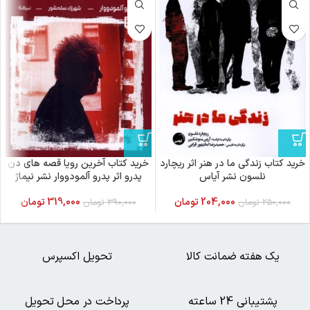
خرید کتاب زندگی ما در هنر اثر ریچارد
خرید کتاب آخرین رویا قصه های دن
نلسون نشر آیاس
پدرو اثر پدرو آلمودووار نشر نیماژ
204,000
تومان
319,000
تومان
250,000
تومان
390,000
تومان
یک هفته ضمانت کالا
تحویل اکسپرس
پشتیبانی 24 ساعته
پرداخت در محل تحویل