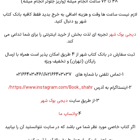
48 تا 72 ساعت انجام میشه (واریز جلوتر انجام میشه)
لازم نیست ساعت ها وقت و هزینه اضافی به خرج بدید فقط کافیه بانک کتاب
شهر رو دنبال کنید.
دیجی بوک شهر
تجربه ای لذت بخش از خرید اینترنتی را برای شما تداعی می
کند.
ثبت سفارش در بانک کتاب شهر از 4 طریق امکان پذیر است همراه با ارسال
رایگان (تهران) و تخفیف ویژه
1-تماس تلفنی با شماره های 02166403037///02166403046
2-اینستاگرام به آدرس
https://www.instagram.com/Book_shahr/
3-از طریق سایت
دیجی بوک شهر
4-
واتساپ ما
اگر کتاب خاصی مورد نظر شما می باشد که در سایت نتوانستید آن را بیابید