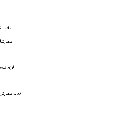
کافیه ک
سفارشات
لازم نیس
د
ثبت سفارش در بانک کتاب شهر از 4 طر