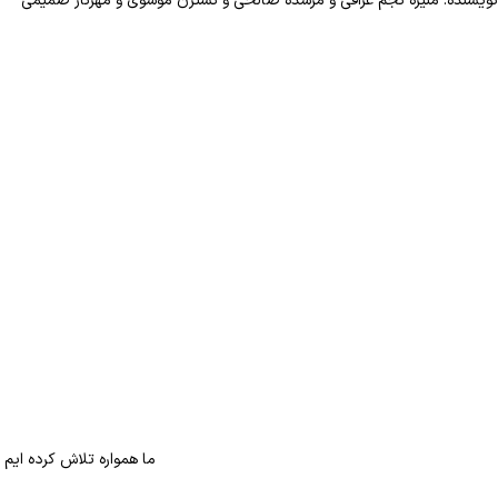
نویسنده: منیژه نجم عراقی و مرسده صالحی و نسترن موسوی و مهرناز صمیمی
ما همواره تلاش کرده ایم