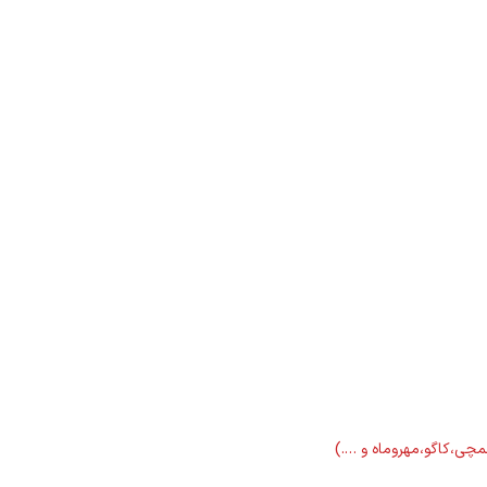
لمچی،کاگو،مهروماه و ….)