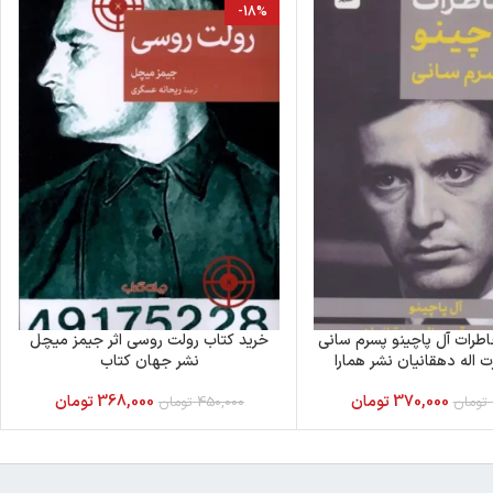
-18%
طرات آل پاچینو پسرم سانی
خرید کتاب رولت روسی اثر جیمز میچل
 اله دهقانیان نشر همارا
نشر جهان کتاب
370,000
تومان
368,000
تومان
تومان
450,000
تومان