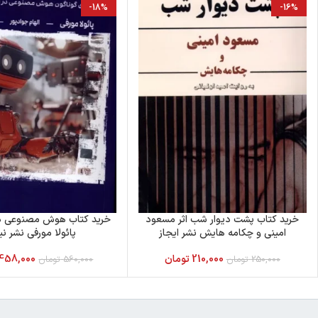
-18%
-16%
خرید کتاب پشت دیوار شب اثر مسعود
خرید کتاب هوش مصنوعی در 
امینی و چکامه هایش نشر ایجاز
پائولا مورفی نشر نی
210,000
تومان
458,000
250,000
تومان
560,000
تومان