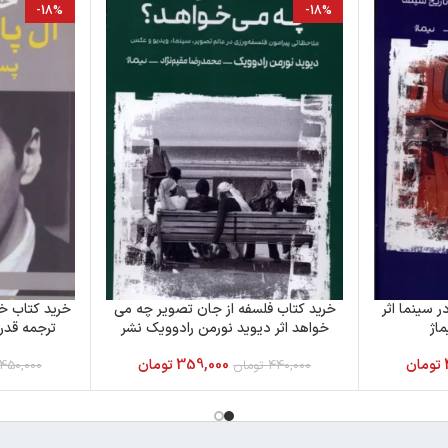
-18%
-18%
سینما اثر
خرید کتاب فلسفه از جان تصویر چه می
خرید کتاب خا
ماژ
خواهد اثر دیوید نورمن رادوویک نشر
ترجمه قدرت
نیماژ
تومان
359,000
تومان
440,000
تومان
450,000