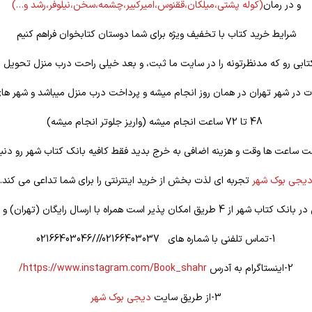
و در رمان
(کوله
پشتی،میلکان،ققنوس،امیرکبیر،چشمه،سخن،نیلوفر،رشد و…)
شرایط خرید کتاب با تخفیف ویژه برای شما دوستان کتابخوان فراهم کنیم
تابی رو که مدنظرتونه را در سایت ما ثبت، و بعد خیلی راحت درب منزل تحویل ب
 در شهر تهران در همان روز انجام میشه و پرداخت درب منزل میباشد و شهر ها
48 تا 72 ساعت انجام میشه (واریز جلوتر انجام میشه)
ت ساعت ها وقت و هزینه اضافی به خرج بدید فقط کافیه بانک کتاب شهر رو دنبا
یجی بوک شهر
تجربه ای لذت بخش از خرید اینترنتی را برای شما تداعی می کند.
یق امکان پذیر است همراه با ارسال رایگان (تهران) و تخفیف ویژه
1-تماس تلفنی با شماره های 02166403037///02166403046
2-اینستاگرام به آدرس
https://www.instagram.com/Book_shahr/
3-از طریق سایت
دیجی بوک شهر