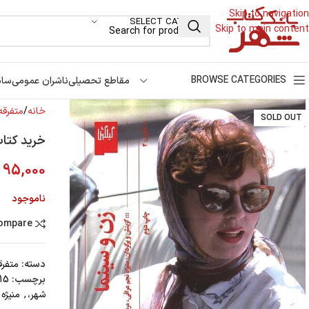
Skip to navigation
SELECT CATEGORY
Skip to main content
BROWSE CATEGORIES
مقاطع تحصیلی
ناشران عمومی
سام
خانه
متفرقه
SOLD OUT
خرید کتاب
95,000
ناموجود
compare
دسته:
متفرق
برچسب:
15 تا 25 درصد تخفیف،
شهر،
,
منیژه 