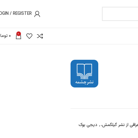
OGIN / REGISTER
0
0
توما
راقی از نشر گیلگمش،
,
دیجی بوک