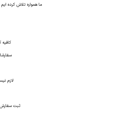
ما همواره تلاش کرده ایم
کافیه ک
سفارشات
لازم نیس
د
ثبت سفارش در بانک کتاب شهر از 4 طر