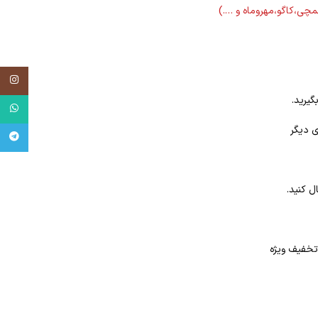
لمچی،کاگو،مهروماه و ….)
tagram
گیرید.
tsApp
ی دیگر
egram
ل کنید.