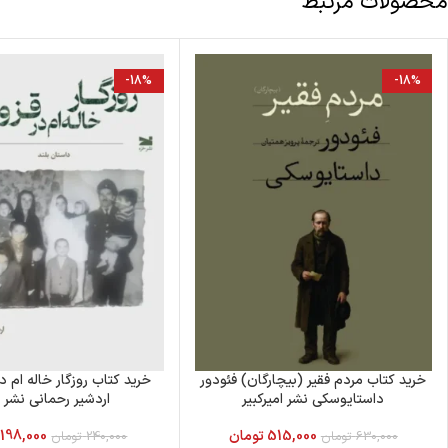
محصولات مرتبط
-18%
-18%
خرید کتاب مردم فقیر (بیچارگان) فئودور
خرید کتاب روزگار خاله ام در
داستایوسکی نشر امیرکبیر
اردشیر رحمانی نشر 
515,000
تومان
198,000
630,000
تومان
240,000
تومان