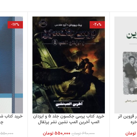
-17%
-20%
 قزوین اثر
خرید کتاب پرسی جکسون جلد 5 و ایزدان
خرید کتاب ش
خزه
المپ آخرین المپ نشین نشر پرتقال
چو
تومان
550,000
تومان
690,000
تومان
550,000