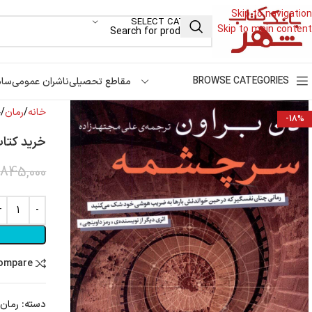
Skip to navigation
SELECT CATEGORY
Skip to main content
BROWSE CATEGORIES
مقاطع تحصیلی
ناشران عمومی
سام
خانه
رمان
خ
-18%
خرید کتاب
845,000
compare
دسته:
رمان