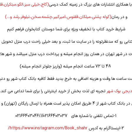
 با همکاری انتشارات های بزرگ در زمینه کمک درسی
(گاج،خیلی سبز،الگو،مبتکران،ق
و در رمان
(کوله
پشتی،میلکان،ققنوس،امیرکبیر،چشمه،سخن،نیلوفر،رشد و…)
شرایط خرید کتاب با تخفیف ویژه برای شما دوستان کتابخوان فراهم کنیم
تابی رو که مدنظرتونه را در سایت ما ثبت، و بعد خیلی راحت درب منزل تحویل ب
 در شهر تهران در همان روز انجام میشه و پرداخت درب منزل میباشد و شهر ها
48 تا 72 ساعت انجام میشه (واریز جلوتر انجام میشه)
ت ساعت ها وقت و هزینه اضافی به خرج بدید فقط کافیه بانک کتاب شهر رو دنبا
یجی بوک شهر
تجربه ای لذت بخش از خرید اینترنتی را برای شما تداعی می کند.
یق امکان پذیر است همراه با ارسال رایگان (تهران) و تخفیف ویژه
1-تماس تلفنی با شماره های 02166403037///02166403046
2-اینستاگرام به آدرس
https://www.instagram.com/Book_shahr/