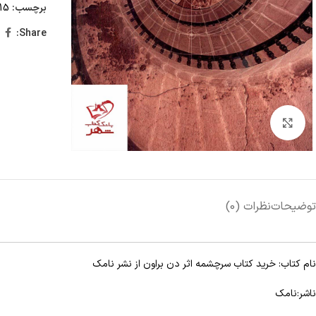
برچسب:
15 تا 25 درصد تخفیف،
Share:
Click to enlarge
توضیحات
نظرات (0)
نام کتاب: خرید کتاب سرچشمه اثر دن براون از نشر نامک
ناشر:نامک