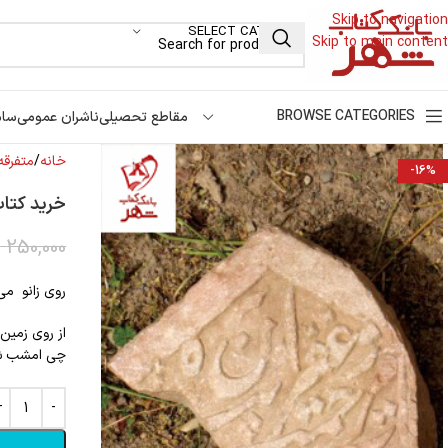
Skip to navigation
SELECT CATEGORY
Skip to main content
BROWSE CATEGORIES
مقاطع تحصیلی
ناشران عمومی
سام
خانه
متفرقه
-16%
خرید کتاب
250,000
ت
روی زانو می
از روی زمین 
چی امشب شنی