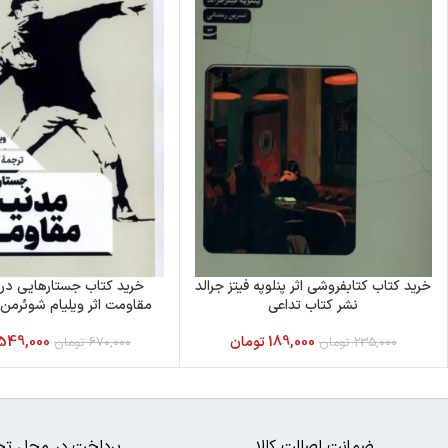
خرید کتاب کتابفروشی اثر پنلوپه فیتز جرالد
خرید کتاب جستارهایی در
نشر کتاب تداعی
مقاومت اثر ویلیام شوئرمن
189,000
تومان
549,000
235,000
تومان
670,000
تومان
ضمانت اصالت کالا
پرداخت در محل تح