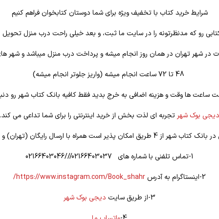
شرایط خرید کتاب با تخفیف ویژه برای شما دوستان کتابخوان فراهم کنیم
تابی رو که مدنظرتونه را در سایت ما ثبت، و بعد خیلی راحت درب منزل تحویل ب
 در شهر تهران در همان روز انجام میشه و پرداخت درب منزل میباشد و شهر ها
48 تا 72 ساعت انجام میشه (واریز جلوتر انجام میشه)
ت ساعت ها وقت و هزینه اضافی به خرج بدید فقط کافیه بانک کتاب شهر رو دنبا
یجی بوک شهر
تجربه ای لذت بخش از خرید اینترنتی را برای شما تداعی می کند.
یق امکان پذیر است همراه با ارسال رایگان (تهران) و تخفیف ویژه
1-تماس تلفنی با شماره های 02166403037///02166403046
2-اینستاگرام به آدرس
https://www.instagram.com/Book_shahr/
3-از طریق سایت
دیجی بوک شهر
4-
واتساپ ما