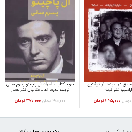
عمق در سینما اثر کوئنتین
خرید کتاب خاطرات آل پاچینو پسرم سانی
رانتینو نشر نیماژ
ترجمه قدرت اله دهقانیان نشر همارا
645,000
تومان
370,000
تومان
تومان
450,000
تومان
حویل اکسپرس
یک هفته ضمانت کالا