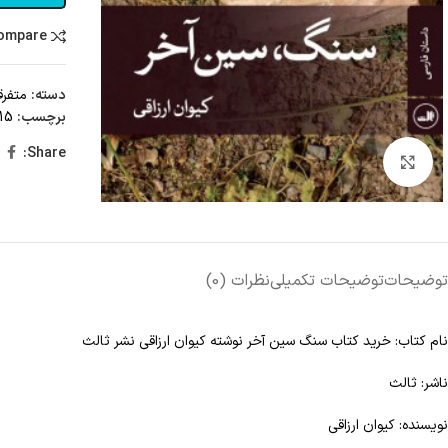
compare
دسته:
متفرق
برچسب:
15 تا 25 درصد تخفیف،
Share:
Click to enlarge
توضیحات
توضیحات تکمیلی
نظرات (0)
نام کتاب: خرید کتاب سنگ سین آخر نوشته کیوان ارزاقی نشر ثالث
ناشر: ثالث
نویسنده: کیوان ارزاقی