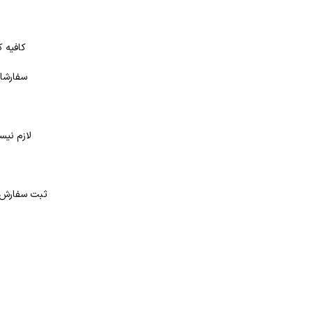
کافیه ک
سفارشات
لازم نیس
د
ثبت سفارش در بانک کتاب شهر از 4 طر