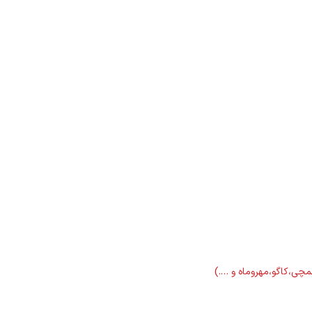
لمچی،کاگو،مهروماه و ….)