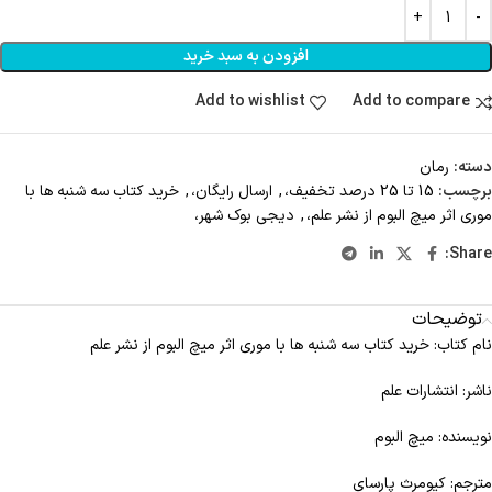
افزودن به سبد خرید
Add to wishlist
Add to compare
دسته:
رمان
برچسب:
15 تا 25 درصد تخفیف،
,
ارسال رایگان،
,
خرید کتاب سه شنبه ها با
موری اثر میچ البوم از نشر علم،
,
دیجی بوک شهر،
Share:
توضیحات
نام کتاب: خرید کتاب سه شنبه ها با موری اثر میچ البوم از نشر علم
ناشر: انتشارات علم
نویسنده: میچ البوم
مترجم: کیومرث پارسای