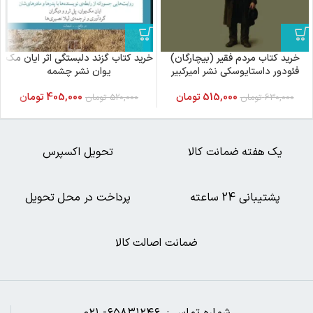
خرید کتاب مردم فقیر (بیچارگان)
خرید کتاب گزند دلبستگی اثر ایان مک
فئودور داستایوسکی نشر امیرکبیر
یوان نشر چشمه
515,000
تومان
405,000
تومان
630,000
تومان
520,000
تومان
یک هفته ضمانت کالا
تحویل اکسپرس
پشتیبانی 24 ساعته
پرداخت در محل تحویل
ضمانت اصالت کالا
شماره تماس : ۶۵۸۳۱۲۴۶- ۰۲۱