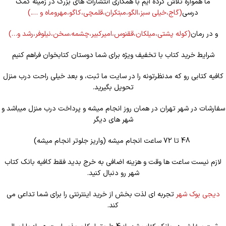
ما همواره تلاش کرده ایم با همکاری انتشارات های بزرگ در زمینه کمک
درسی
(گاج،خیلی سبز،الگو،مبتکران،قلمچی،کاگو،مهروماه و ….)
و در رمان
(کوله
پشتی،میلکان،ققنوس،امیرکبیر،چشمه،سخن،نیلوفر،رشد و…)
شرایط خرید کتاب با تخفیف ویژه برای شما دوستان کتابخوان فراهم کنیم
کافیه کتابی رو که مدنظرتونه را در سایت ما ثبت، و بعد خیلی راحت درب منزل
تحویل بگیرید.
سفارشات در شهر تهران در همان روز انجام میشه و پرداخت درب منزل میباشد و
شهر های دیگر
48 تا 72 ساعت انجام میشه (واریز جلوتر انجام میشه)
لازم نیست ساعت ها وقت و هزینه اضافی به خرج بدید فقط کافیه بانک کتاب
شهر رو دنبال کنید.
دیجی بوک شهر
تجربه ای لذت بخش از خرید اینترنتی را برای شما تداعی می
کند.