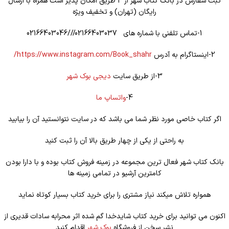
ثبت سفارش در بانک کتاب شهر از 4 طریق امکان پذیر است همراه با ارسال
رایگان (تهران) و تخفیف ویژه
1-تماس تلفنی با شماره های 02166403037///02166403046
2-اینستاگرام به آدرس
https://www.instagram.com/Book_shahr/
3-از طریق سایت
دیجی بوک شهر
4-
واتساپ ما
اگر کتاب خاصی مورد نظر شما می باشد که در سایت نتوانستید آن را بیابید
به راحتی از یکی از چهار طریق بالا آن را ثبت کنید
بانک کتاب شهر فعال ترین مجموعه در زمینه فروش کتاب بوده و با دارا بودن
کامترین آرشیو در تمامی زمینه ها
همواره تلاش میکند نیاز مشتری را برای خرید کتاب بسیار کوتاه نماید
اکنون می توانید برای خرید کتاب شایدخدا گم شده اثر محرابه سادات قدیری از
نشر سخن از فروشگاه
بوک شهر
اقدام کنید