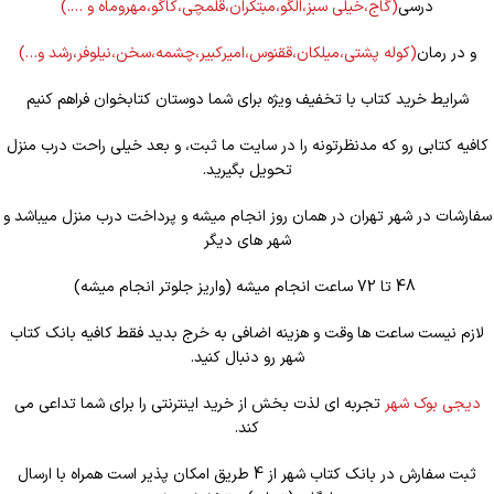
درسی
(گاج،خیلی سبز،الگو،مبتکران،قلمچی،کاگو،مهروماه و ….)
و در رمان
(کوله
پشتی،میلکان،ققنوس،امیرکبیر،چشمه،سخن،نیلوفر،رشد و…)
شرایط خرید کتاب با تخفیف ویژه برای شما دوستان کتابخوان فراهم کنیم
کافیه کتابی رو که مدنظرتونه را در سایت ما ثبت، و بعد خیلی راحت درب منزل
تحویل بگیرید.
سفارشات در شهر تهران در همان روز انجام میشه و پرداخت درب منزل میباشد و
شهر های دیگر
48 تا 72 ساعت انجام میشه (واریز جلوتر انجام میشه)
لازم نیست ساعت ها وقت و هزینه اضافی به خرج بدید فقط کافیه بانک کتاب
شهر رو دنبال کنید.
دیجی بوک شهر
تجربه ای لذت بخش از خرید اینترنتی را برای شما تداعی می
کند.
ثبت سفارش در بانک کتاب شهر از 4 طریق امکان پذیر است همراه با ارسال