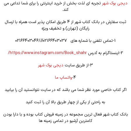
دیجی بوک شهر
تجربه ای لذت بخش از خرید اینترنتی را برای شما تداعی می
کند.
ثبت سفارش در بانک کتاب شهر از 4 طریق امکان پذیر است همراه با ارسال
رایگان (تهران) و تخفیف ویژه
1-تماس تلفنی با شماره های 02166403037///02166403046
2-اینستاگرام به آدرس
https://www.instagram.com/Book_shahr/
3-از طریق سایت
دیجی بوک شهر
4-
واتساپ ما
اگر کتاب خاصی مورد نظر شما می باشد که در سایت نتوانستید آن را بیابید
به راحتی از یکی از چهار طریق بالا آن را ثبت کنید
بانک کتاب شهر فعال ترین مجموعه در زمینه فروش کتاب بوده و با دارا بودن
کامترین آرشیو در تمامی زمینه ها