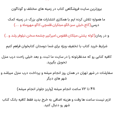
بروزترین سایت فروشگاهی کتاب در زمینه های مختلف و گوناگون
ما همواره تلاش کرده ایم با همکاری انتشارات های بزرگ در زمینه کمک
درسی
(گاج،خیلی سبز،الگو،مبتکران،قلمچی،کاگو،مهروماه و ….)
و در رمان
(کوله
پشتی،میلکان،ققنوس،امیرکبیر،چشمه،سخن،نیلوفر،رشد و…)
شرایط خرید کتاب با تخفیف ویژه برای شما دوستان کتابخوان فراهم کنیم
کافیه کتابی رو که مدنظرتونه را در سایت ما ثبت، و بعد خیلی راحت درب منزل
تحویل بگیرید.
سفارشات در شهر تهران در همان روز انجام میشه و پرداخت درب منزل میباشد و
شهر های دیگر
48 تا 72 ساعت انجام میشه (واریز جلوتر انجام میشه)
لازم نیست ساعت ها وقت و هزینه اضافی به خرج بدید فقط کافیه بانک کتاب
شهر رو دنبال کنید.