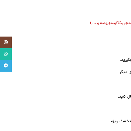
لمچی،کاگو،مهروماه و ….)
tagram
tsApp
گیرید.
egram
ی دیگر
ل کنید.