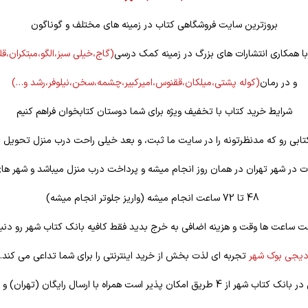
بروزترین سایت فروشگاهی کتاب در زمینه های مختلف و گوناگون
 با همکاری انتشارات های بزرگ در زمینه کمک درسی
(گاج،خیلی سبز،الگو،مبتکران،ق
و در رمان
(کوله
پشتی،میلکان،ققنوس،امیرکبیر،چشمه،سخن،نیلوفر،رشد و…)
شرایط خرید کتاب با تخفیف ویژه برای شما دوستان کتابخوان فراهم کنیم
تابی رو که مدنظرتونه را در سایت ما ثبت، و بعد خیلی راحت درب منزل تحویل ب
 در شهر تهران در همان روز انجام میشه و پرداخت درب منزل میباشد و شهر ها
48 تا 72 ساعت انجام میشه (واریز جلوتر انجام میشه)
ت ساعت ها وقت و هزینه اضافی به خرج بدید فقط کافیه بانک کتاب شهر رو دنبا
یجی بوک شهر
تجربه ای لذت بخش از خرید اینترنتی را برای شما تداعی می کند.
یق امکان پذیر است همراه با ارسال رایگان (تهران) و تخفیف ویژه