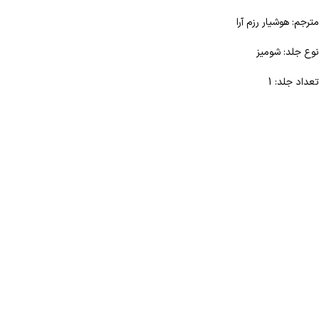
مترجم: هوشیار رزم آرا
نوع جلد: شومیز
تعداد جلد: 1