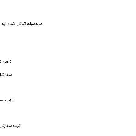
ما همواره تلاش کرده ایم
کافیه ک
سفارشات
لازم نیس
د
ثبت سفارش در بانک کتاب شهر از 4 طر