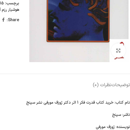
برچسب:
15 تا 25 درصد تخفیف،
هوشیار رزم آر
Share:
Click to enlarge
توضیحات
نظرات (0)
نام کتاب: خرید کتاب قدرت فکر 1 اثر دکتر ژوزف مورفی نشر سپنج
ناشر: سپنج
نویسنده: ژوزف مورفی