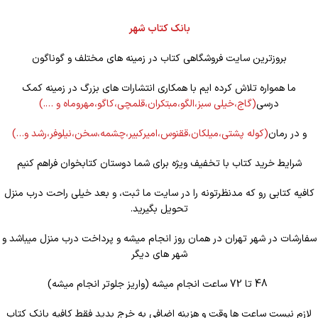
بانک کتاب شهر
بروزترین سایت فروشگاهی کتاب در زمینه های مختلف و گوناگون
ما همواره تلاش کرده ایم با همکاری انتشارات های بزرگ در زمینه کمک
درسی
(گاج،خیلی سبز،الگو،مبتکران،قلمچی،کاگو،مهروماه و ….)
و در رمان
(کوله
پشتی،میلکان،ققنوس،امیرکبیر،چشمه،سخن،نیلوفر،رشد و…)
شرایط خرید کتاب با تخفیف ویژه برای شما دوستان کتابخوان فراهم کنیم
کافیه کتابی رو که مدنظرتونه را در سایت ما ثبت، و بعد خیلی راحت درب منزل
تحویل بگیرید.
سفارشات در شهر تهران در همان روز انجام میشه و پرداخت درب منزل میباشد و
شهر های دیگر
48 تا 72 ساعت انجام میشه (واریز جلوتر انجام میشه)
لازم نیست ساعت ها وقت و هزینه اضافی به خرج بدید فقط کافیه بانک کتاب