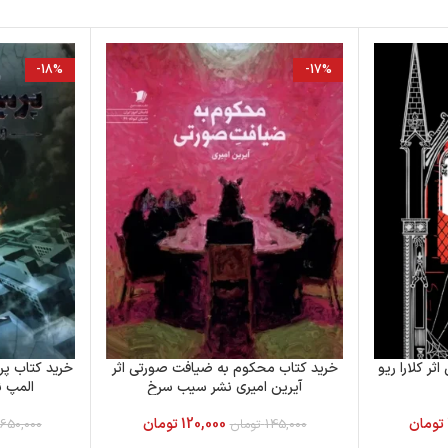
-18%
-17%
ثر کلارا ریو
خرید کتاب محکوم به ضیافت صورتی اثر
آیرین امیری نشر سیب سرخ
المپ ن
تومان
120,000
تومان
145,000
تومان
650,000