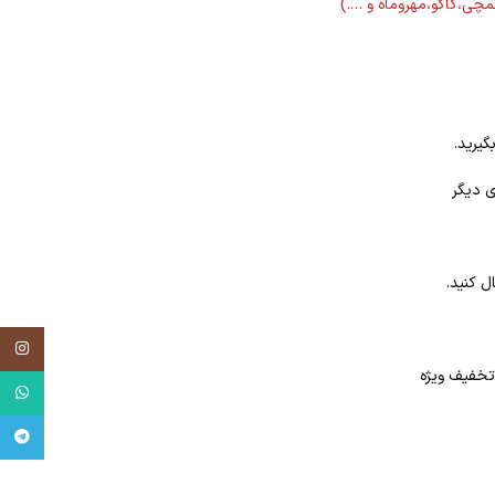
لمچی،کاگو،مهروماه و ….)
گیرید.
ی دیگر
ل کنید.
tagram
tsApp
egram