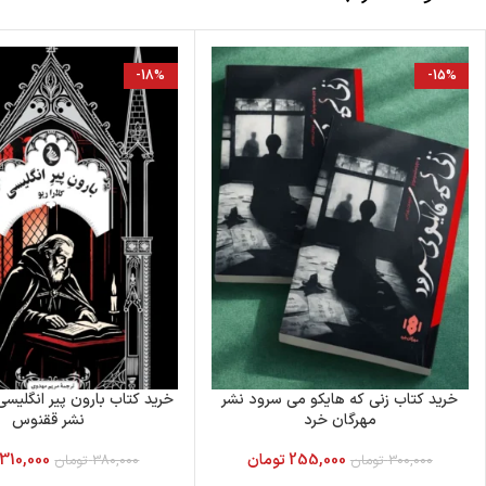
-18%
-15%
خرید کتاب زنی که هایکو می سرود نشر
خرید کتاب بارون پیر انگلیسی ا
مهرگان خرد
نشر ققنوس
255,000
تومان
310,000
300,000
تومان
380,000
تومان