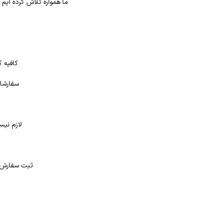
ما همواره تلاش کرده ایم
کافیه ک
سفارشات
لازم نیس
د
ثبت سفارش در بانک کتاب شهر از 4 طر