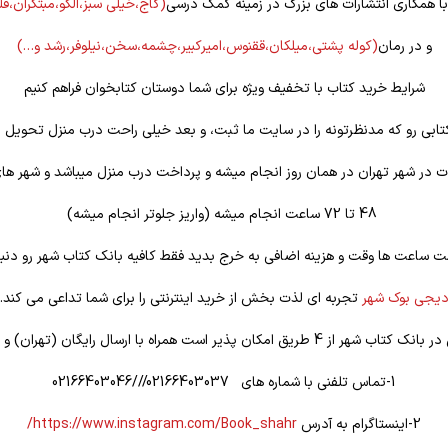
 با همکاری انتشارات های بزرگ در زمینه کمک درسی
(گاج،خیلی سبز،الگو،مبتکران،ق
و در رمان
(کوله
پشتی،میلکان،ققنوس،امیرکبیر،چشمه،سخن،نیلوفر،رشد و…)
شرایط خرید کتاب با تخفیف ویژه برای شما دوستان کتابخوان فراهم کنیم
تابی رو که مدنظرتونه را در سایت ما ثبت، و بعد خیلی راحت درب منزل تحویل ب
 در شهر تهران در همان روز انجام میشه و پرداخت درب منزل میباشد و شهر ها
48 تا 72 ساعت انجام میشه (واریز جلوتر انجام میشه)
ت ساعت ها وقت و هزینه اضافی به خرج بدید فقط کافیه بانک کتاب شهر رو دنبا
یجی بوک شهر
تجربه ای لذت بخش از خرید اینترنتی را برای شما تداعی می کند.
یق امکان پذیر است همراه با ارسال رایگان (تهران) و تخفیف ویژه
1-تماس تلفنی با شماره های 02166403037///02166403046
2-اینستاگرام به آدرس
https://www.instagram.com/Book_shahr/