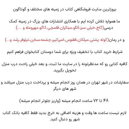
بروزترین سایت فروشگاهی کتاب در زمینه های مختلف و گوناگون
ما همواره تلاش کرده ایم با همکاری انتشارات های بزرگ در زمینه کمک
درسی
(گاج،خیلی سبز،الگو،مبتکران،قلمچی،کاگو،مهروماه و ….)
و در رمان
(کوله
پشتی،میلکان،ققنوس،امیرکبیر،چشمه،سخن،نیلوفر،رشد و…)
شرایط خرید کتاب با تخفیف ویژه برای شما دوستان کتابخوان فراهم کنیم
کافیه کتابی رو که مدنظرتونه را در سایت ما ثبت، و بعد خیلی راحت درب منزل
تحویل بگیرید.
سفارشات در شهر تهران در همان روز انجام میشه و پرداخت درب منزل میباشد و
شهر های دیگر
48 تا 72 ساعت انجام میشه (واریز جلوتر انجام میشه)
لازم نیست ساعت ها وقت و هزینه اضافی به خرج بدید فقط کافیه بانک کتاب
شهر رو دنبال کنید.