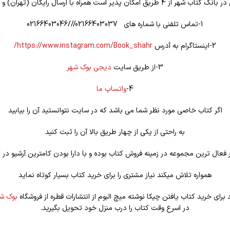
یق امکان پذیر است همراه با ارسال رایگان (تهران) و تخفیف ویژه
1-تماس تلفنی با شماره های 02166403037///02166403046
2-اینستاگرام به آدرس
https://www.instagram.com/Book_shahr/
3-از طریق سایت
دیجی بوک شهر
4-
واتساپ ما
اگر کتاب خاصی مورد نظر شما می باشد که در سایت نتوانستید آن را بیابید
به راحتی از یکی از چهار طریق بالا آن را ثبت کنید
فعال ترین مجموعه در زمینه فروش کتاب بوده و با دارا بودن کامترین آرشیو در ت
همواره تلاش میکند نیاز مشتری را برای خرید کتاب بسیار کوتاه نماید
 برای خرید کتاب يافتن چيکا نوشته میچ البوم از انتشارات قطره از فروشگاه
بوک ش
در اسرع وقت کتاب را درب منزل خود تحویل بگیرید.