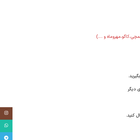
لمچی،کاگو،مهروماه و ….)
گیرید.
ی دیگر
tagram
ل کنید.
tsApp
egram