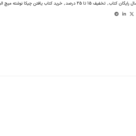
ال رايگان کتاب
,
تخفیف 15 تا 25 درصد
,
خرید کتاب يافتن چيکا نوشته میچ البو