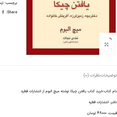
برچسب:
ارس
Share:
Click to enlarge
توضیحات
نظرات (0)
نام کتاب:خرید کتاب يافتن چيکا نوشته میچ البوم از انتشارات قطره
ناشر: انتشارات قطره
قیمت: 48000 تومان