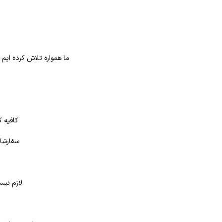
ما همواره تلاش کرده ایم
کافیه ک
سفارشات
لازم نیس
د