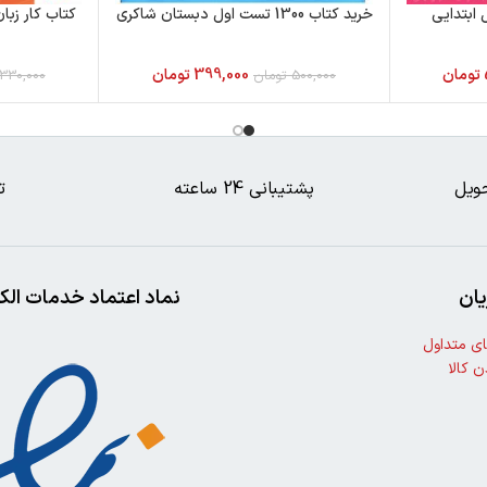
ابتدایی
خرید کتاب 1300 تست اول دبستان شاکری
کتاب کار زب
تومان
399,000
تومان
500,000
تومان
330,000
ویل
پشتیبانی 24 ساعته
ت
ان
نماد اعتماد خدمات الک
ی متداول
ن کالا