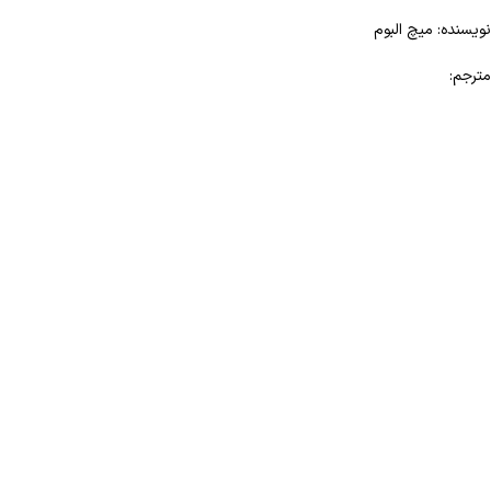
نویسنده: میچ البوم
مترجم: