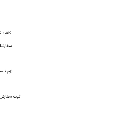
کافیه ک
سفارشات
لازم نیس
د
ثبت سفارش در بانک کتاب شهر از 4 طر