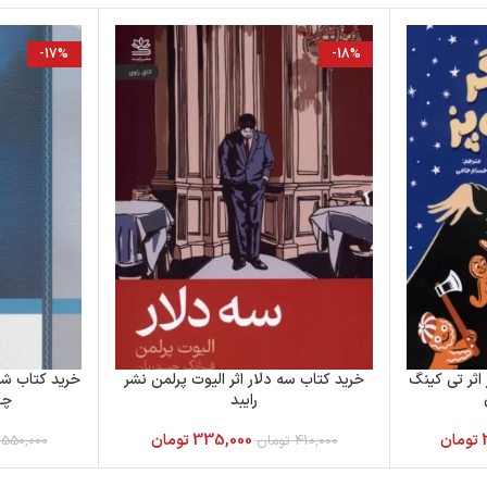
-17%
-18%
اثر تی کینگ
خرید کتاب سه دلار اثر الیوت پرلمن نشر
خرید کتاب ش
رایبد
چو
تومان
335,000
تومان
410,000
تومان
550,000