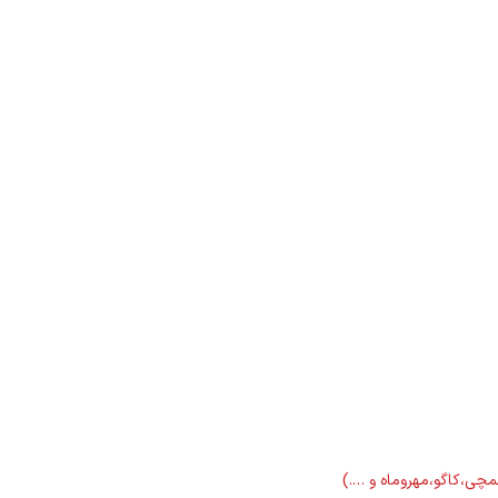
لمچی،کاگو،مهروماه و ….)