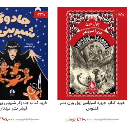
-22%
-18%
خرید کتاب جزیره اسرارآمیز ژول ورن نشر
خرید کتاب جادوگر شیرینی پز 
ققنوس
فیشر نشر میلکان
1,210,000
تومان
385,000
1,480,000
تومان
495,000
تومان