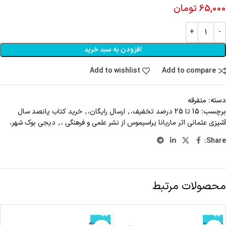
65,000
تومان
افزودن به سبد خرید
Add to wishlist
Add to compare
دسته:
متفرقه
برچسب:
15 تا 25 درصد تخفیف،
,
ارسال رایگان،
,
خرید کتاب پانصد سال
آشپزی عثمانی اثر ماریانا یراسیموس از نشر علمی و فرهنگی ،
,
دیجی بوک شهر،
Share:
توضیحات
نام کتاب: خرید کتاب پانصد سال آشپزی عثمانی اثر ماریانا یراسیموس از نشر
علمی و فرهنگی
ناشر: انتشارات علمی و فرهنگی