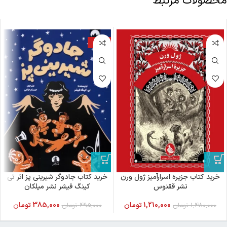
محصولات مرتبط
-22%
-18%
خرید کتاب جزیره اسرارآمیز ژول ورن
خرید کتاب جادوگر شیرینی پز اثر تی
نشر ققنوس
کینگ فیشر نشر میلکان
1,210,000
تومان
385,000
تومان
1,480,000
تومان
495,000
تومان