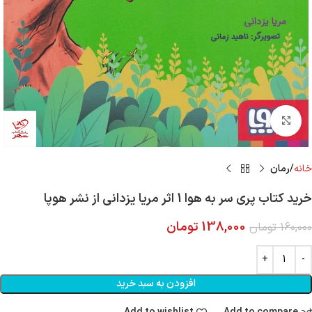
Click to enlarge
خانه
رمان
خرید کتاب پری سر به هوا 1 اثر مریا یزدانی از نشر هوپا
138,000
تومان
160,000
تومان
افزودن به سبد خرید