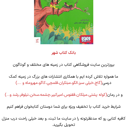
بانک کتاب شهر
بروزترین سایت فروشگاهی کتاب در زمینه های مختلف و گوناگون
ما همواره تلاش کرده ایم با همکاری انتشارات های بزرگ در زمینه کمک
درسی
(گاج،خیلی سبز،الگو،مبتکران،قلمچی،کاگو،مهروماه و ….)
و در رمان
(کوله
پشتی،میلکان،ققنوس،امیرکبیر،چشمه،سخن،نیلوفر،رشد و…)
شرایط خرید کتاب با تخفیف ویژه برای شما دوستان کتابخوان فراهم کنیم
کافیه کتابی رو که مدنظرتونه را در سایت ما ثبت، و بعد خیلی راحت درب منزل
تحویل بگیرید.