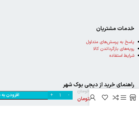
خدمات مشتریان
پاسخ به پرسش‌های متداول
رویه‌های بازگرداندن کالا
شرایط استفاده
خرید
کتاب
پری
راهنمای خرید از دیجی بوک شهر
سر به
160,000
تومان
هوا 1
افزودن به 
0
نحوه ثبت سفارش
اثر
138,000
تومان
مریا
رویه ارسال سفارش
یزدانی
شیوه‌های پرداخت
از نشر
هوپا