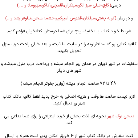
درسی
(گاج،خیلی سبز،الگو،مبتکران،قلمچی،کاگو،مهروماه و ….)
و در رمان
(کوله
پشتی،میلکان،ققنوس،امیرکبیر،چشمه،سخن،نیلوفر،رشد و…)
شرایط خرید کتاب با تخفیف ویژه برای شما دوستان کتابخوان فراهم کنیم
کافیه کتابی رو که مدنظرتونه را در سایت ما ثبت، و بعد خیلی راحت درب منزل
تحویل بگیرید.
سفارشات در شهر تهران در همان روز انجام میشه و پرداخت درب منزل میباشد و
شهر های دیگر
48 تا 72 ساعت انجام میشه (واریز جلوتر انجام میشه)
لازم نیست ساعت ها وقت و هزینه اضافی به خرج بدید فقط کافیه بانک کتاب
شهر رو دنبال کنید.
دیجی بوک شهر
تجربه ای لذت بخش از خرید اینترنتی را برای شما تداعی می
کند.
ثبت سفارش در بانک کتاب شهر از 4 طریق امکان پذیر است همراه با ارسال