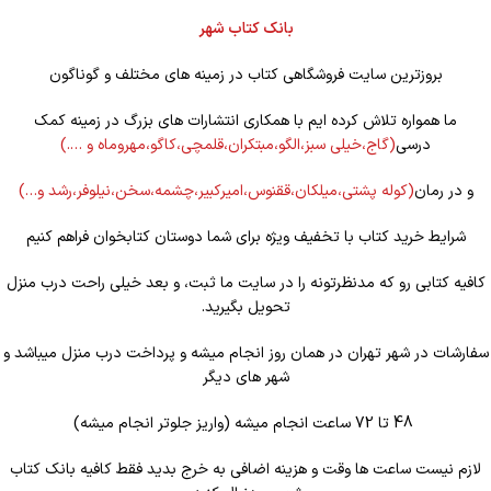
بانک کتاب شهر
بروزترین سایت فروشگاهی کتاب در زمینه های مختلف و گوناگون
ما همواره تلاش کرده ایم با همکاری انتشارات های بزرگ در زمینه کمک
درسی
(گاج،خیلی سبز،الگو،مبتکران،قلمچی،کاگو،مهروماه و ….)
و در رمان
(کوله
پشتی،میلکان،ققنوس،امیرکبیر،چشمه،سخن،نیلوفر،رشد و…)
شرایط خرید کتاب با تخفیف ویژه برای شما دوستان کتابخوان فراهم کنیم
کافیه کتابی رو که مدنظرتونه را در سایت ما ثبت، و بعد خیلی راحت درب منزل
تحویل بگیرید.
سفارشات در شهر تهران در همان روز انجام میشه و پرداخت درب منزل میباشد و
شهر های دیگر
48 تا 72 ساعت انجام میشه (واریز جلوتر انجام میشه)
لازم نیست ساعت ها وقت و هزینه اضافی به خرج بدید فقط کافیه بانک کتاب