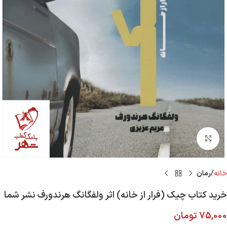
Click to enlarge
خانه
رمان
خرید کتاب چیک (فرار از خانه) اثر ولفگانگ هرندورف نشر شما
75,000
تومان