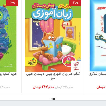
-27%
-20%
کتاب کار زبان آموزی پیش دبستان خیلی
خرید کتاب ر
سبز
تومان
264,000
تومان
330,000
تومان
680,000