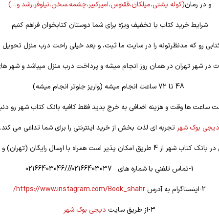
و در رمان
(کوله
پشتی،میلکان،ققنوس،امیرکبیر،چشمه،سخن،نیلوفر،رشد و…)
شرایط خرید کتاب با تخفیف ویژه برای شما دوستان کتابخوان فراهم کنیم
تابی رو که مدنظرتونه را در سایت ما ثبت، و بعد خیلی راحت درب منزل تحویل ب
 در شهر تهران در همان روز انجام میشه و پرداخت درب منزل میباشد و شهر ها
48 تا 72 ساعت انجام میشه (واریز جلوتر انجام میشه)
ت ساعت ها وقت و هزینه اضافی به خرج بدید فقط کافیه بانک کتاب شهر رو دنبا
یجی بوک شهر
تجربه ای لذت بخش از خرید اینترنتی را برای شما تداعی می کند.
یق امکان پذیر است همراه با ارسال رایگان (تهران) و تخفیف ویژه
1-تماس تلفنی با شماره های 02166403037///02166403046
2-اینستاگرام به آدرس
https://www.instagram.com/Book_shahr/
3-از طریق سایت
دیجی بوک شهر