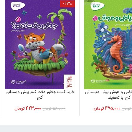
-27%
یاضی و هوش پیش دبستانی
خرید کتاب چطور دقت کنم پیش دبستانی
گاج با تخفیف
گاج
495,000
تومان
423,000
تومان
تومان
580,000
تومان