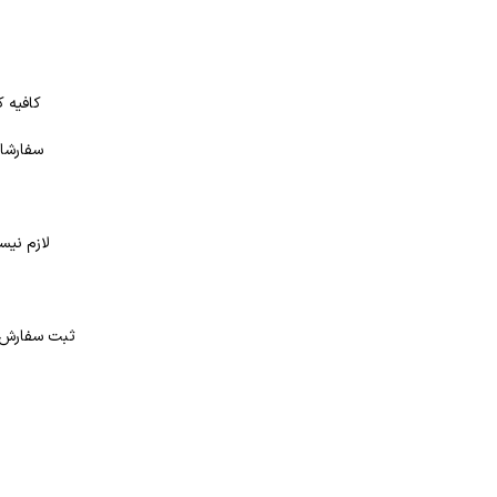
کافیه ک
سفارشات
لازم نیس
د
ثبت سفارش در بانک کتاب شهر از 4 طر