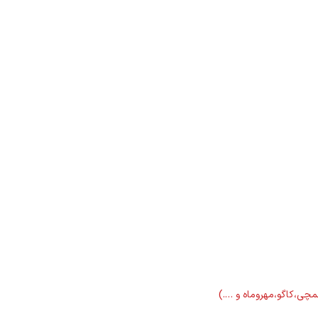
لمچی،کاگو،مهروماه و ….)