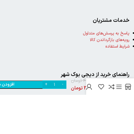
خدمات مشتریان
پاسخ به پرسش‌های متداول
رویه‌های بازگرداندن کالا
شرایط استفاده
خرید
کتاب
کار
راهنمای خرید از دیجی بوک شهر
املای
490,000
تومان
افزودن ب
دوم
0
نحوه ثبت سفارش
395,000
تومان
دبستان
رویه ارسال سفارش
نشر
شیوه‌های پرداخت
خیلی
سبز
نیک تکنولوژی
2024تمامی حقوق این سایت متعلق به بانک کتاب دیجی بوک شهر می باشد
..