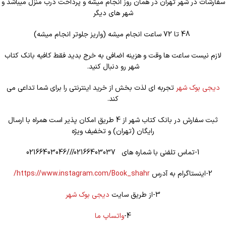
سفارشات در شهر تهران در همان روز انجام میشه و پرداخت درب منزل میباشد و
شهر های دیگر
48 تا 72 ساعت انجام میشه (واریز جلوتر انجام میشه)
لازم نیست ساعت ها وقت و هزینه اضافی به خرج بدید فقط کافیه بانک کتاب
شهر رو دنبال کنید.
دیجی بوک شهر
تجربه ای لذت بخش از خرید اینترنتی را برای شما تداعی می
کند.
ثبت سفارش در بانک کتاب شهر از 4 طریق امکان پذیر است همراه با ارسال
رایگان (تهران) و تخفیف ویژه
1-تماس تلفنی با شماره های 02166403037///02166403046
2-اینستاگرام به آدرس
https://www.instagram.com/Book_shahr/
3-از طریق سایت
دیجی بوک شهر
4-
واتساپ ما