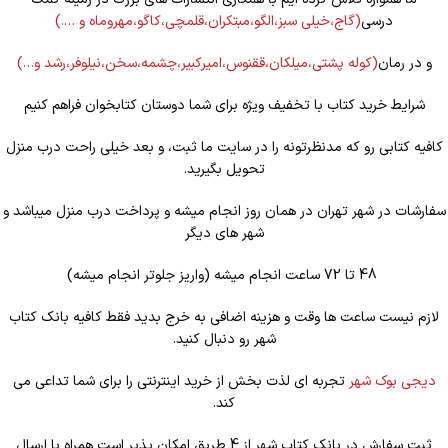
درسی
(گاج،خیلی سبز،الگو،مبتکران،قلمچی،کاگو،مهروماه و ….)
و در رمان
(کوله
پشتی،میلکان،ققنوس،امیرکبیر،چشمه،سخن،نیلوفر،رشد و…)
شرایط خرید کتاب با تخفیف ویژه برای شما دوستان کتابخوان فراهم کنیم
کافیه کتابی رو که مدنظرتونه را در سایت ما ثبت، و بعد خیلی راحت درب منزل
تحویل بگیرید.
سفارشات در شهر تهران در همان روز انجام میشه و پرداخت درب منزل میباشد و
شهر های دیگر
48 تا 72 ساعت انجام میشه (واریز جلوتر انجام میشه)
لازم نیست ساعت ها وقت و هزینه اضافی به خرج بدید فقط کافیه بانک کتاب
شهر رو دنبال کنید.
دیجی بوک شهر
تجربه ای لذت بخش از خرید اینترنتی را برای شما تداعی می
کند.
ثبت سفارش در بانک کتاب شهر از 4 طریق امکان پذیر است همراه با ارسال